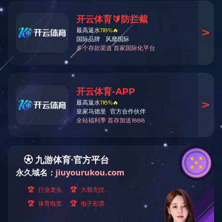
产品中心
浇筑设备
在线买球(中国)唯一官方网
站
电话：
18553758672
邮箱：
youdajx@163.com
63型7.5k浇筑泵